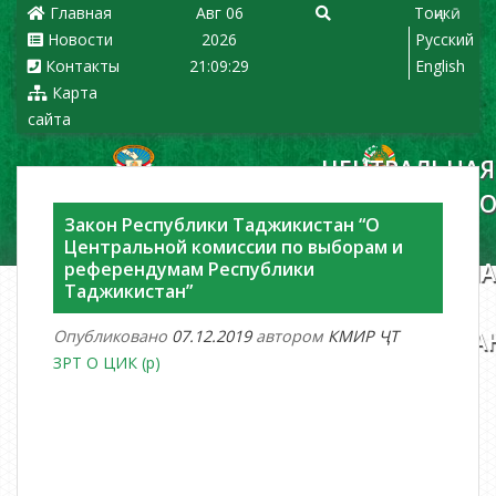
Главная
Авг 06
Тоҷикӣ
Новости
2026
Русский
Контакты
21:09:31
English
Карта
сайта
ЦЕНТРАЛЬНАЯ
КОМИССИЯ П
Закон Республики Таджикистан “О
ВЫБОРАМ И
Центральной комиссии по выборам и
референдумам Республики
РЕФЕРЕНДУМ
Таджикистан”
РЕСПУБЛИКИ
Опубликовано
07.12.2019
автором
КМИР ҶТ
ТАДЖИКИСТА
ЗРТ О ЦИК (р)