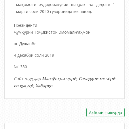
мақомоти худидоракунии шаҳрак ва деҳот» 1
марти соли 2020 гузаронида мешавад.
Президенти
Ҷумҳурии Тоҷикистон Эмомалӣ Раҳмон
ш. Душанбе
4 декабри соли 2019
№1380
Сабт шуд дар
Мавзӯъҳои ҷорӣ
,
Санадҳои меъёрӣ
ва ҳуқуқӣ
,
Хабарҳо
Навигация
Ахбори фишурда
по