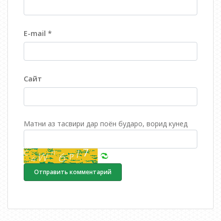
E-mail
*
Сайт
Матни аз тасвири дар поён бударо, ворид кунед