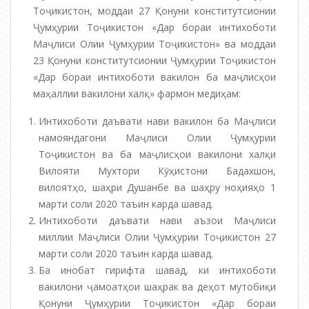
Тоҷикистон, моддаи 27 Қонуни конститутсионии
Ҷумҳурии Тоҷикистон «Дар бораи интихоботи
Маҷлиси Олии Ҷумҳурии Тоҷикистон» ва моддаи
23 Қонуни конститутсионии Ҷумҳурии Тоҷикистон
«Дар бораи интихоботи вакилон ба маҷлисҳои
маҳаллии вакилони халқ» фармон медиҳам:
Интихоботи даъвати нави вакилон ба Маҷлиси
намояндагони Маҷлиси Олии Ҷумҳурии
Тоҷикистон ва ба маҷлисҳои вакилони халқи
Вилояти Мухтори Кӯҳистони Бадахшон,
вилоятҳо, шаҳри Душанбе ва шаҳру ноҳияҳо 1
марти соли 2020 таъин карда шавад.
Интихоботи даъвати нави аъзои Маҷлиси
миллии Маҷлиси Олии Ҷумҳурии Тоҷикистон 27
марти соли 2020 таъин карда шавад.
Ба инобат гирифта шавад, ки интихоботи
вакилони ҷамоатҳои шаҳрак ва деҳот мутобиқи
Қонуни Ҷумҳурии Тоҷикистон «Дар бораи