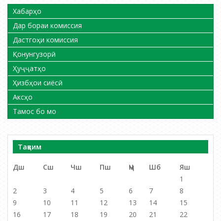
Хабарҳо
Дар бораи комиссия
Дастгоҳи комиссия
Қонунгузорӣ
Ҳуҷҷатҳо
Ҳизбҳои сиёсӣ
Аксҳо
Тамос бо мо
Тақвим
Дш
Сш
Чш
Пш
Ҷм
Шб
Яш
1
2
3
4
5
6
7
8
9
10
11
12
13
14
15
16
17
18
19
20
21
22