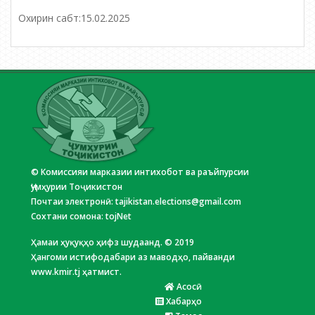
Охирин сабт:
15.02.2025
© Комиссияи марказии интихобот ва раъйпурсии
Ҷумҳурии Тоҷикистон
Почтаи электронӣ:
tajikistan.elections@gmail.com
Сохтани сомона:
tojNet
Ҳамаи ҳуқуқҳо ҳифз шудаанд. © 2019
Ҳангоми истифодабари аз маводҳо, пайванди
www.kmir.tj ҳатмист.
Асосӣ
Хабарҳо