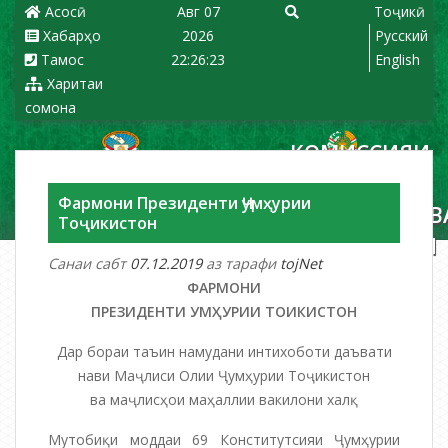
Асосӣ
Авг 07
Тоҷикӣ
Хабарҳо
2026
Русский
Тамос
22:26:23
English
Харитаи
сомона
КОМИССИЯИ
МАРКАЗИИ
Фармони Президенти Ҷумҳурии
ИНТИХОБОТ В
Тоҷикистон
РАЪЙПУРСИИ
Санаи сабт
07.12.2019
аз тарафи
tojNet
ҶУМҲУРИИ
ФАРМОНИ
ТОҶИКИСТОН
ПРЕЗИДЕНТИ
УМ
Ҳ
УРИИ ТО
ИКИСТОН
Дар бораи таъин намудани интихоботи даъвати
нави Маҷлиси Олии Ҷумҳурии Тоҷикистон
ва маҷлисҳои маҳаллии вакилони халқ
Мутобиқи моддаи 69 Конститутсияи Ҷумҳурии