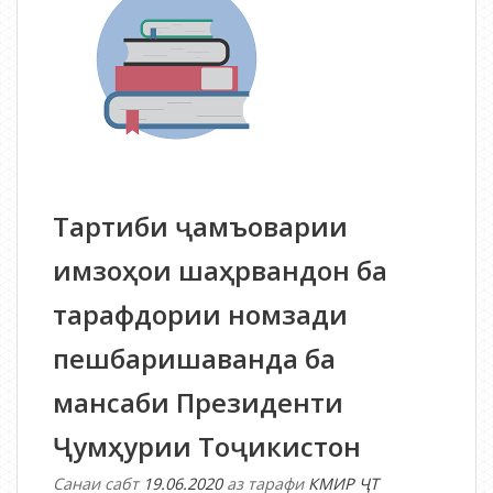
ИНТИХОБОТИ
ПРЕЗИДЕНТИ
ҶУМҲУРИИ
ТОҶИКИСТОН
Тартиби ҷамъоварии
имзоҳои шаҳрвандон ба
тарафдории номзади
пешбаришаванда ба
мансаби Президенти
Ҷумҳурии Тоҷикистон
Санаи сабт
19.06.2020
аз тарафи
КМИР ҶТ