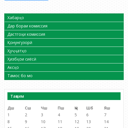
по
раъйпурсӣ
записям
Хабарҳо
Дар бораи комиссия
Дастгоҳи комиссия
Қонунгузорӣ
Ҳуҷҷатҳо
Ҳизбҳои сиёсӣ
Аксҳо
Тамос бо мо
Тақвим
Дш
Сш
Чш
Пш
Ҷм
Шб
Яш
1
2
3
4
5
6
7
8
9
10
11
12
13
14