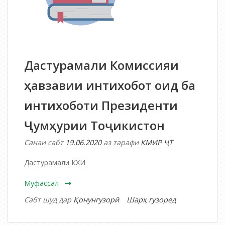
ПРЕЗИДЕНТИ
ҶУМҲУРИИ
ТОҶИКИСТОН
ВА
ШАХСОНИ
Дастурамали Комиссияи
БОЭЪТИМОД
ОНҲО
ҳавзавии интихобот оид ба
интихоботи Президенти
Ҷумҳурии Тоҷикистон
Санаи сабт
19.06.2020
аз тарафи
КМИР ҶТ
Дастурамали КХИ
Муфассал
дар
Сабт шуд дар
Қонунгузорӣ
Шарҳ гузоред
Дастурамали
Комиссияи