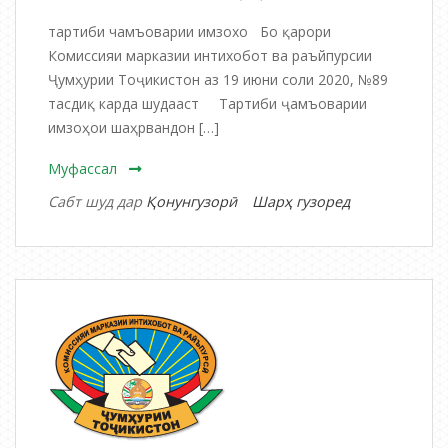
тартиби чамъоварии имзохо Бо қарори
Комиссияи марказии интихобот ва раъйпурсии
Ҷумҳурии Тоҷикистон аз 19 июни соли 2020, №89
тасдиқ карда шудааст Тартиби ҷамъоварии
имзоҳои шаҳрвандон […]
Муфассал
дар
Сабт шуд дар
Қонунгузорӣ
Шарҳ гузоред
Тартиби
ҷамъоварии
имзоҳои
шаҳрвандон
ба
тарафдории
номзади
пешбаришав
ба