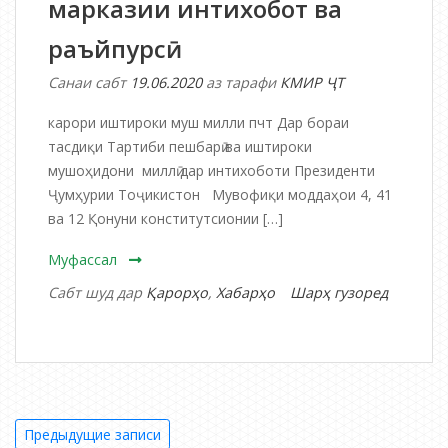
марказии интихобот ва
раъйпурсӣ
Санаи сабт
19.06.2020
аз тарафи
КМИР ҶТ
карори иштироки муш милли пчт Дар бораи
тасдиқи Тартиби пешбарӣ ва иштироки
мушоҳидони миллӣ дар интихоботи Президенти
Ҷумҳурии Тоҷикистон Мувофиқи моддаҳои 4, 41
ва 12 Қонуни конститутсионии […]
Муфассал
Сабт шуд дар
Қарорҳо
,
Хабарҳо
Шарҳ гузоред
дар
Қарори
Комиссияи
марказии
Навигация
интихобот
Предыдущие записи
ва