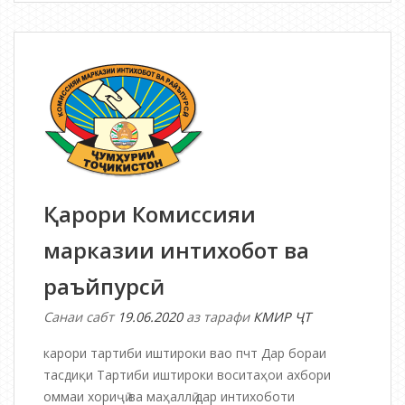
Комиссияи
марказии
интихобот
ва
раъйпурсӣ
Қарори Комиссияи
марказии интихобот ва
раъйпурсӣ
Санаи сабт
19.06.2020
аз тарафи
КМИР ҶТ
карори тартиби иштироки вао пчт Дар бораи
тасдиқи Тартиби иштироки воситаҳои ахбори
оммаи хориҷӣ ва маҳаллӣ дар интихоботи