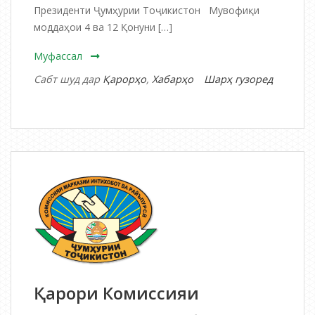
Президенти Ҷумҳурии Тоҷикистон Мувофиқи
моддаҳои 4 ва 12 Қонуни […]
Муфассал
Сабт шуд дар
Қарорҳо
,
Хабарҳо
Шарҳ гузоред
дар
Қарори
Комиссияи
марказии
интихобот
ва
раъйпурсӣ
Қарори Комиссияи