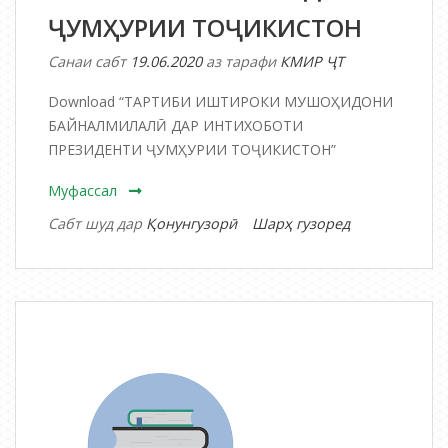
ҶУМҲУРИИ ТОҶИКИСТОН
Санаи сабт
19.06.2020
аз тарафи
КМИР ҶТ
Download “ТАРТИБИ ИШТИРОКИ МУШОҲИДОНИ
БАЙНАЛМИЛАЛӢ ДАР ИНТИХОБОТИ
ПРЕЗИДЕНТИ ҶУМҲУРИИ ТОҶИКИСТОН”
Муфассал
дар
Сабт шуд дар
Қонунгузорӣ
Шарҳ гузоред
ТАРТИБИ
ИШТИРОКИ
МУШОҲИДО
БАЙНАЛМИЛ
ДАР
ИНТИХОБОТИ
ПРЕЗИДЕНТИ
ҶУМҲУРИИ
ТОҶИКИСТОН