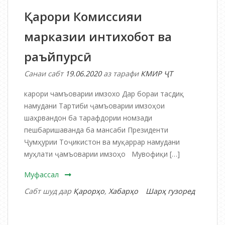
мансаби
Қарори Комиссияи
Президенти
Ҷумҳурии
марказии интихобот ва
Тоҷикистон
раъйпурсӣ
Санаи сабт
19.06.2020
аз тарафи
КМИР ҶТ
карори чамъоварии имзохо Дар бораи тасдиқ
намудани Тартиби ҷамъоварии имзоҳои
шаҳрвандон ба тарафдории номзади
пешбаришаванда ба мансаби Президенти
Ҷумҳурии Тоҷикистон ва муқаррар намудани
муҳлати ҷамъоварии имзоҳо Мувофиқи […]
Муфассал
Сабт шуд дар
Қарорҳо
,
Хабарҳо
Шарҳ гузоред
дар
Қарори