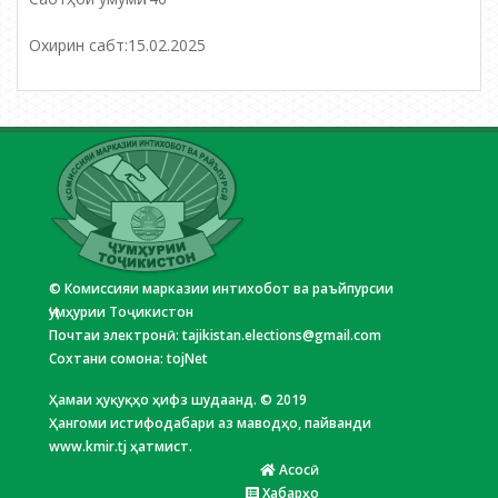
Охирин сабт:
15.02.2025
© Комиссияи марказии интихобот ва раъйпурсии
Ҷумҳурии Тоҷикистон
Почтаи электронӣ:
tajikistan.elections@gmail.com
Сохтани сомона:
tojNet
Ҳамаи ҳуқуқҳо ҳифз шудаанд. © 2019
Ҳангоми истифодабари аз маводҳо, пайванди
www.kmir.tj ҳатмист.
Асосӣ
Хабарҳо