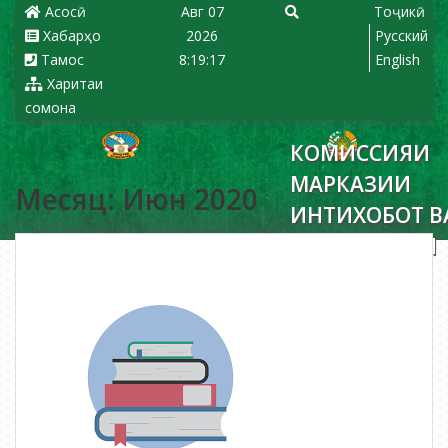
Асосӣ
Авг 07
Тоҷикӣ
Хабарҳо
2026
Русский
Тамос
8:19:17
English
Харитаи
сомона
КОМИССИЯИ
МАРКАЗИИ
Месяц: Июн 2020
ИНТИХОБОТ В
РАЪЙПУРСИИ
ҶУМҲУРИИ
ТОҶИКИСТОН