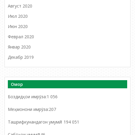
Август 2020
Июл 2020
Июн 2020
Феврал 2020
Январ 2020
Декабр 2019
Омор
Боздидҳои имрӯза:
1 056
Меҳмонони имрӯза:
207
Ташрифкунандагон умумӣ:
1 194 051
Сабтҳои умумӣ:
146