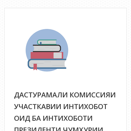
ҳавзавии
интихобот
оид
ба
интихоботи
Президенти
Ҷумҳурии
Тоҷикистон
ДАСТУРАМАЛИ КОМИССИЯИ
УЧАСТКАВИИ ИНТИХОБОТ
ОИД БА ИНТИХОБОТИ
ПРЕЗИДЕНТИ ҶУМҲУРИИ