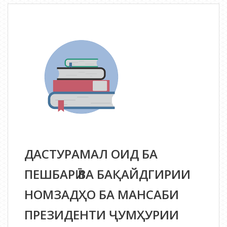
ВАО
дар
интихоботи
Президенти
Ҷумҳурии
Тоҷикистон
ДАСТУРАМАЛ ОИД БА
ПЕШБАРӢ ВА БАҚАЙДГИРИИ
НОМЗАДҲО БА МАНСАБИ
ПРЕЗИДЕНТИ ҶУМҲУРИИ