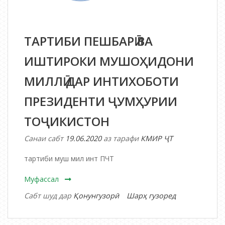
ТАРТИБИ ПЕШБАРӢ ВА
ИШТИРОКИ МУШОҲИДОНИ
МИЛЛӢ ДАР ИНТИХОБОТИ
ПРЕЗИДЕНТИ ҶУМҲУРИИ
ТОҶИКИСТОН
Санаи сабт
19.06.2020
аз тарафи
КМИР ҶТ
тартиби муш мил инт ПЧТ
Муфассал
дар
Сабт шуд дар
Қонунгузорӣ
Шарҳ гузоред
ТАРТИБИ
ПЕШБАРӢ