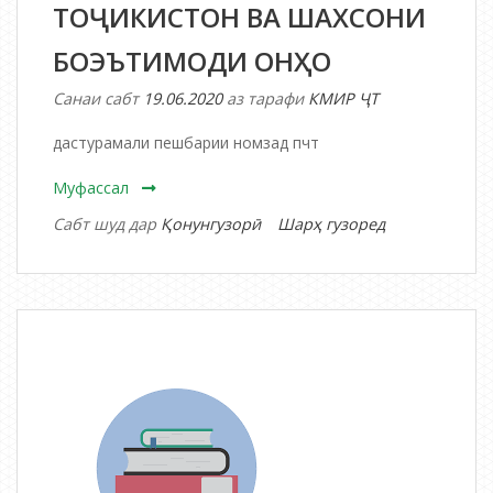
ТОҶИКИСТОН ВА ШАХСОНИ
БОЭЪТИМОДИ ОНҲО
Санаи сабт
19.06.2020
аз тарафи
КМИР ҶТ
дастурамали пешбарии номзад пчт
Муфассал
дар
Сабт шуд дар
Қонунгузорӣ
Шарҳ гузоред
ДАСТУРАМАЛ
ОИД
БА
ПЕШБАРӢ
ВА
БАҚАЙДГИРИ
НОМЗАДҲО
БА
МАНСАБИ