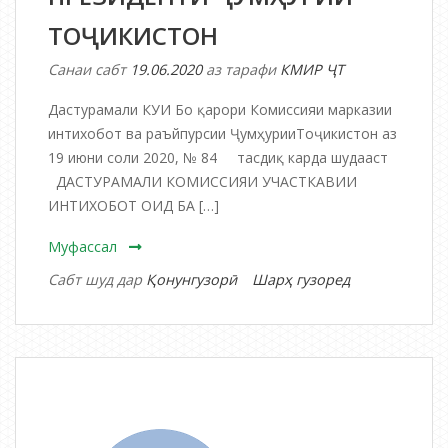
ТОҶИКИСТОН
Санаи сабт
19.06.2020
аз тарафи
КМИР ҶТ
Дастурамали КУИ Бо қарори Комиссияи марказии
интихобот ва раъйпурсии ҶумҳурииТоҷикистон аз
19 июни соли 2020, № 84 тасдиқ карда шудааст
ДАСТУРАМАЛИ КОМИССИЯИ УЧАСТКАВИИ
ИНТИХОБОТ ОИД БА […]
Муфассал
дар
Сабт шуд дар
Қонунгузорӣ
Шарҳ гузоред
ДАСТУРАМАЛ
КОМИССИЯИ
УЧАСТКАВИИ
ИНТИХОБОТ
ОИД
БА