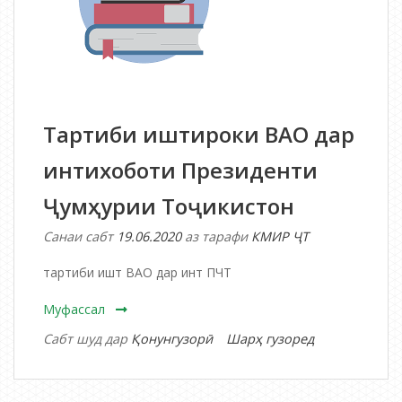
Тартиби иштироки ВАО дар
интихоботи Президенти
Ҷумҳурии Тоҷикистон
Санаи сабт
19.06.2020
аз тарафи
КМИР ҶТ
тартиби ишт ВАО дар инт ПЧТ
Муфассал
дар
Сабт шуд дар
Қонунгузорӣ
Шарҳ гузоред
Тартиби
иштироки