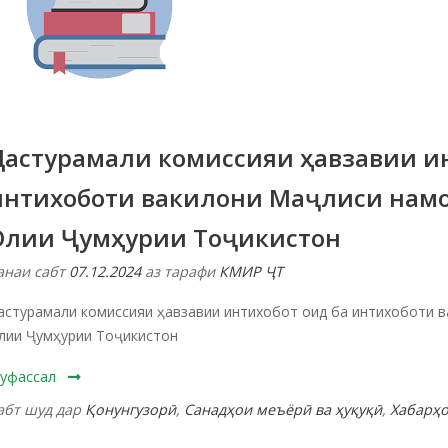
Дастурамали комиссияи ҳавзавии ин
интихоботи вакилони Маҷлиси нам
Олии Ҷумҳурии Тоҷикистон
анаи сабт
07.12.2024
аз тарафи
КМИР ҶТ
астурамали комиссияи ҳавзавии интихобот оид ба интихоботи 
лии Ҷумҳурии Тоҷикистон
уфассал
абт шуд дар
Қонунгузорӣ
,
Санадҳои меъёрӣ ва ҳуқуқӣ
,
Хабарҳ