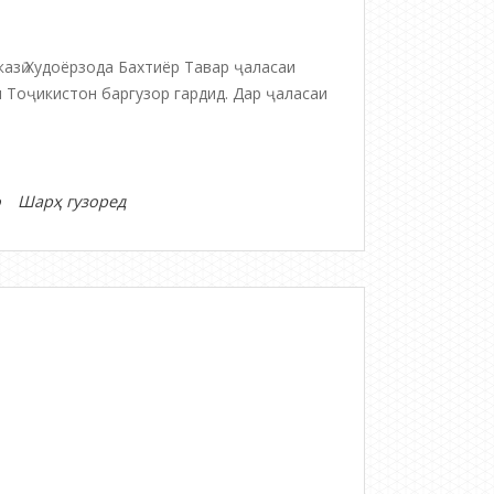
казӣ Худоёрзода Бахтиёр Тавар ҷаласаи
 Тоҷикистон баргузор гардид. Дар ҷаласаи
дар
о
Шарҳ гузоред
ВАРАҚАИ
ИТТИЛООТӢ