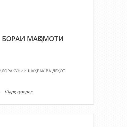
 БОРАИ МАҚОМОТИ
ИДОРАКУНИИ ШАҲРАК ВА ДЕҲОТ
дар
о
Шарҳ гузоред
ҚОНУНИ
ҶУМҲУРИИ
ТОҶИКИСТОН
ДАР
БОРАИ