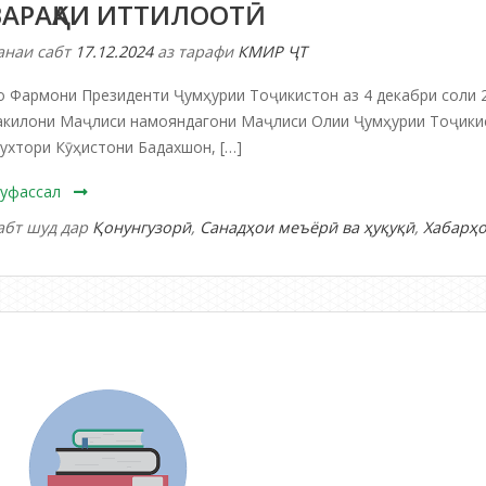
ВАРАҚАИ ИТТИЛООТӢ
анаи сабт
17.12.2024
аз тарафи
КМИР ҶТ
о Фармони Президенти Ҷумҳурии Тоҷикистон аз 4 декабри соли 
акилони Маҷлиси намояндагони Маҷлиси Олии Ҷумҳурии Тоҷики
ухтори Кӯҳистони Бадахшон, […]
уфассал
абт шуд дар
Қонунгузорӣ
,
Санадҳои меъёрӣ ва ҳуқуқӣ
,
Хабарҳ