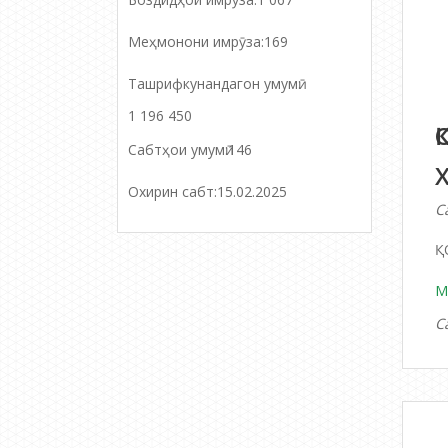
Меҳмонони имрӯза:
169
Ташрифкунандагон умумӣ:
1 196 450
Сабтҳои умумӣ:
146
Охирин сабт:
15.02.2025
С
Қ
М
С