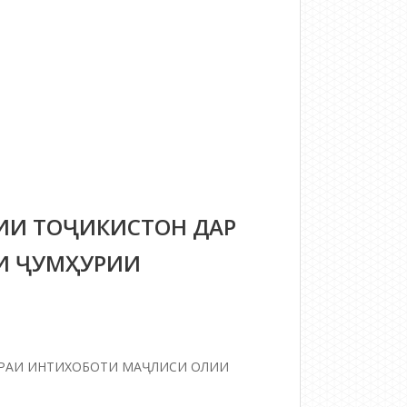
МАҚОМОТИ
ХУДИДОРАКУНИИ
ШАҲРАК
ВА
ДЕҲОТ
ИИ ТОҶИКИСТОН ДАР
И ҶУМҲУРИИ
РАИ ИНТИХОБОТИ МАҶЛИСИ ОЛИИ