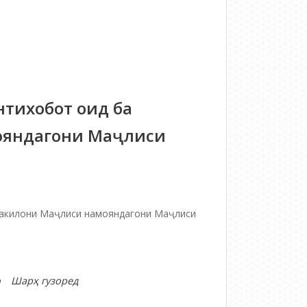
БА
МАҶЛИСҲОИ
МАҲАЛЛИИ
ВАКИЛОНИ
ХАЛҚ
тихобот оид ба
ояндагони Маҷлиси
вакилони Маҷлиси намояндагони Маҷлиси
дар
о
Шарҳ гузоред
Дастурамали