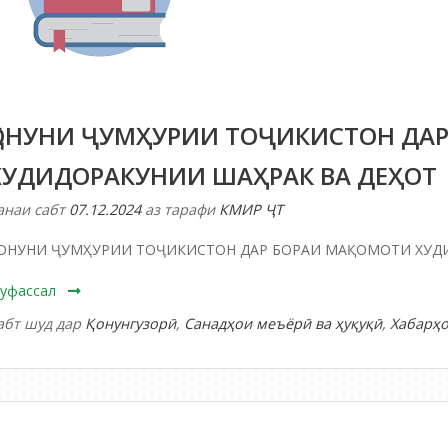
ҚОНУНИ ҶУМҲУРИИ ТОҶИКИСТОН ДАР
ХУДИДОРАКУНИИ ШАҲРАК ВА ДЕҲОТ
анаи сабт
07.12.2024
аз тарафи
КМИР ҶТ
ОНУНИ ҶУМҲУРИИ ТОҶИКИСТОН ДАР БОРАИ МАҚОМОТИ ХУД
уфассал
абт шуд дар
Қонунгузорӣ
,
Санадҳои меъёрӣ ва ҳуқуқӣ
,
Хабарҳ