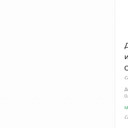
С
Д
О
М
С