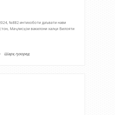
2024, №882 интихоботи даъвати нави
стон, Маҷлисҳои вакилони халқи Вилояти
дар
о
Шарҳ гузоред
ВАРАҚАИ
ИТТИЛООТӢ