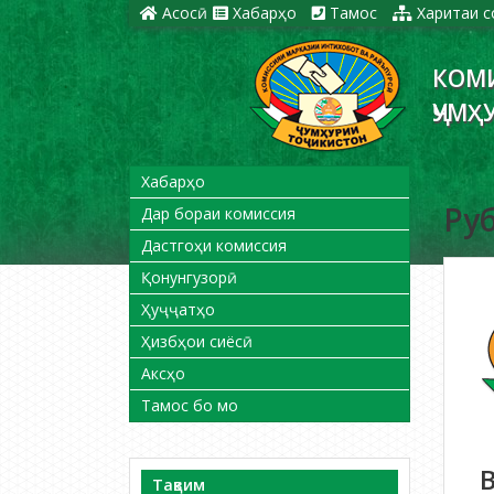
Асосӣ
Хабарҳо
Тамос
Харитаи с
КОМ
ҶУМҲ
Хабарҳо
Руб
Дар бораи комиссия
Дастгоҳи комиссия
Қонунгузорӣ
Ҳуҷҷатҳо
Ҳизбҳои сиёсӣ
Аксҳо
Тамос бо мо
Тақвим