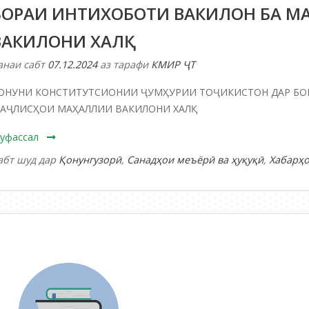
БОРАИ ИНТИХОБОТИ ВАКИЛОН БА 
ВАКИЛОНИ ХАЛҚ
анаи сабт
07.12.2024
аз тарафи
КМИР ҶТ
ОНУНИ КОНСТИТУТСИОНИИ ҶУМҲУРИИ ТОҶИКИСТОН ДАР БО
АҶЛИСҲОИ МАҲАЛЛИИ ВАКИЛОНИ ХАЛҚ
уфассал
абт шуд дар
Қонунгузорӣ
,
Санадҳои меъёрӣ ва ҳуқуқӣ
,
Хабарҳ