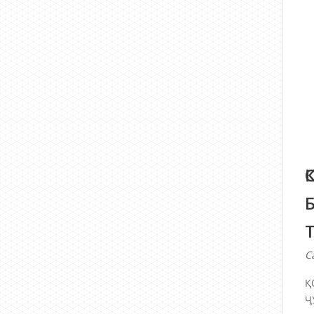
С
Қ
Ҷ