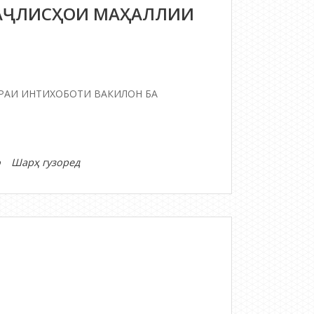
МАҶЛИСҲОИ МАҲАЛЛИИ
РАИ ИНТИХОБОТИ ВАКИЛОН БА
дар
о
Шарҳ гузоред
ҚОНУНИ
КОНСТИТУТСИОНИИ
ҶУМҲУРИИ
ТОҶИКИСТОН
ДАР
БОРАИ
ИНТИХОБОТИ
ВАКИЛОН