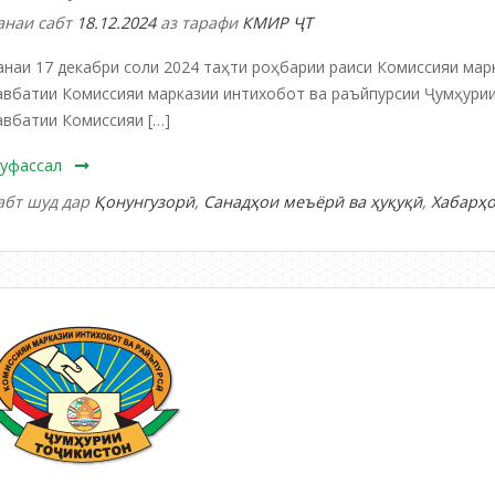
анаи сабт
18.12.2024
аз тарафи
КМИР ҶТ
анаи 17 декабри соли 2024 таҳти роҳбарии раиси Комиссияи мар
авбатии Комиссияи марказии интихобот ва раъйпурсии Ҷумҳурии
авбатии Комиссияи […]
уфассал
абт шуд дар
Қонунгузорӣ
,
Санадҳои меъёрӣ ва ҳуқуқӣ
,
Хабарҳ