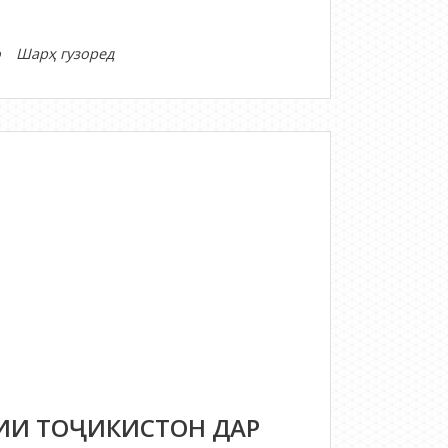
дар
о
Шарҳ гузоред
ҚОНУНИ
КОНСТИТУТСИОНИИ
ҶУМҲУРИИ
ТОҶИКИСТОН
ДАР
БОРАИ
ИНТИХОБОТИ
МАҶЛИСИ
ОЛИИ
ҶУМҲУРИИ
ТОҶИКИСТОН
ИИ ТОҶИКИСТОН ДАР