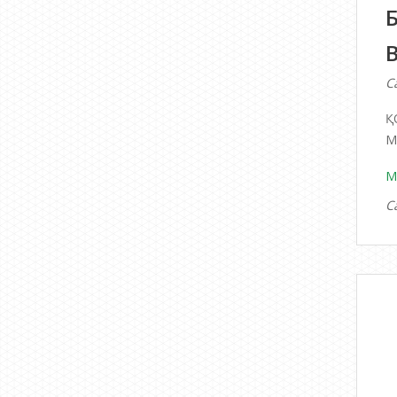
С
Қ
М
М
С