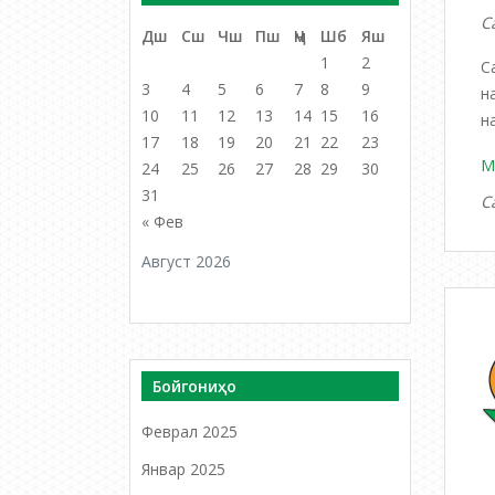
С
Дш
Сш
Чш
Пш
Ҷм
Шб
Яш
1
2
С
3
4
5
6
7
8
9
н
10
11
12
13
14
15
16
н
17
18
19
20
21
22
23
М
24
25
26
27
28
29
30
31
С
« Фев
Август 2026
Бойгониҳо
Феврал 2025
Январ 2025