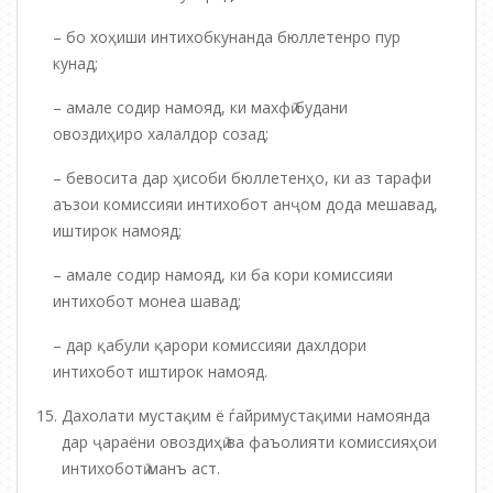
– бо хоҳиши интихобкунанда бюллетенро пур
кунад;
– амале содир намояд, ки махфӣ будани
овоздиҳиро халалдор созад;
– бевосита дар ҳисоби бюллетенҳо, ки аз тарафи
аъзои комиссияи интихобот анҷом дода мешавад,
иштирок намояд;
– амале содир намояд, ки ба кори комиссияи
интихобот монеа шавад;
– дар қабули қарори комиссияи дахлдори
интихобот иштирок намояд.
Дахолати мустақим ё ѓайримустақими намоянда
дар ҷараёни овоздиҳӣ ва фаъолияти комиссияҳои
интихоботӣ манъ аст.