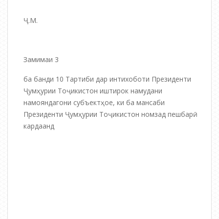
Ҷ.М.
Замимаи 3
ба банди 10 Тартиби дар интихоботи Президенти
Ҷумҳурии Тоҷикистон иштирок намудани
намояндагони субъектҳое, ки ба мансаби
Президенти Ҷумҳурии Тоҷикистон номзад пешбарӣ
кардаанд