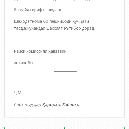
ба қайд гирифта шудааст.
Шаҳодатнома бо пешниҳоди ҳуҷҷати
тасдиқкунандаи шахсият эътибор дорад.
Раиси комиссияи ҳавзавии
интихобот
_____________
Ҷ.М.
Сабт шуд дар
Қарорҳо
,
Хабарҳо