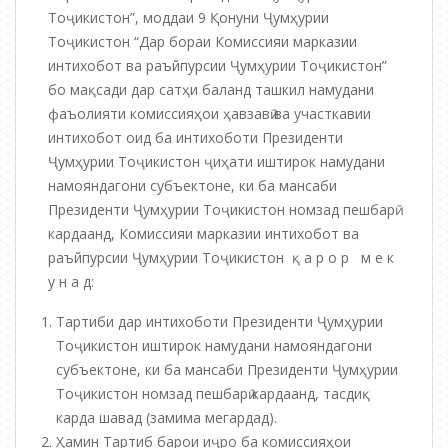
Тоҷикистон”, моддаи 9 Қонуни Ҷумҳурии
Тоҷикистон “Дар бораи Комиссияи марказии
интихобот ва раъйпурсии Ҷумҳурии Тоҷикистон”
бо мақсади дар сатҳи баланд ташкил намудани
фаъолияти комиссияҳои ҳавзавӣ ва участкавии
интихобот оид ба интихоботи Президенти
Ҷумҳурии Тоҷикистон ҷиҳати иштирок намудани
намояндагони субъектоне, ки ба мансаби
Президенти Ҷумҳурии Тоҷикистон номзад пешбарӣ
кардаанд, Комиссияи марказии интихобот ва
раъйпурсии Ҷумҳурии Тоҷикистон қ а р о р м е к
у н а д:
Тартиби дар интихоботи Президенти Ҷумҳурии
Тоҷикистон иштирок намудани намояндагони
субъектоне, ки ба мансаби Президенти Ҷумҳурии
Тоҷикистон номзад пешбарӣ кардаанд, тасдиқ
карда шавад (замима мегардад).
Ҳамин Тартиб барои иҷро ба комиссияҳои