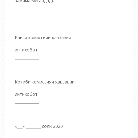
замима мегардад).
Раиси комиссияи ҳавзавии
интихобот
_____________
Котиби комиссияи ҳавзавии
интихобот
_____________
«___» ________ соли 2020