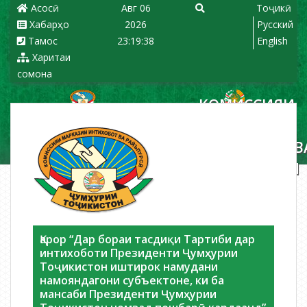
Асосӣ
Авг 06
Тоҷикӣ
Хабарҳо
2026
Русский
Тамос
23:19:39
English
Харитаи
сомона
КОМИССИЯИ
МАРКАЗИИ
ИНТИХОБОТ В
РАЪЙПУРСИИ
ҶУМҲУРИИ
ТОҶИКИСТОН
Қарор “Дар бораи тасдиқи Тартиби дар
интихоботи Президенти Ҷумҳурии
Тоҷикистон иштирок намудани
намояндагони субъектоне, ки ба
мансаби Президенти Ҷумҳурии