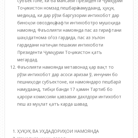
субъектоне, ки ба мансаби Президенти Ҷумҳурии
Тоҷикистон номзад пешбарӣ намудаанд, ҳуқуқ
медиҳад, ки дар рўзи баргузории интихобот дар
биноҳои овоздиҳӣ рафти интихоботро мушоҳида
намоянд. Фаъолияти намоянда пас аз гирифтани
шаҳодатнома оѓоз гардида, пас аз эълон
гардидани натиҷаи пешакии интихоботи
Президенти Ҷумҳурии Тоҷикистон қатъ
мегардад.
Фаъолияти намоянда метавонад ҳар вақт то
рўзи интихобот дар асоси аризаи ў, инчунин бо
пешниҳоди субъектоне, ки намояндаро пешбарӣ
намудаанд, тибқи банди 17 ҳамин Тартиб бо
қарори комиссияи ҳавзавии дахлдори интихобот
пеш аз муҳлат қатъ карда шавад.
ҲУҚУҚ ВА УҲДАДОРИҲОИ НАМОЯНДА