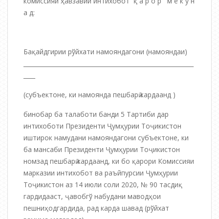
комиссияи ҳавзавии интихобот қ а р о р м е к у н
а д:
Бақайдгирии рўйхати намояндагони (намояндаи)
__________________________________________________________
____
(субъектоне, ки намоянда пешбарӣ кардаанд )
бинобар ба талаботи банди 5 Тартиби дар
интихоботи Президенти Ҷумҳурии Тоҷикистон
иштирок намудани намояндагони субъектоне, ки
ба мансаби Президенти Ҷумҳурии Тоҷикистон
номзад пешбарӣ кардаанд, ки бо қарори Комиссияи
марказии интихобот ва раъйпурсии Ҷумҳурии
Тоҷикистон аз 14 июли соли 2020, № 90 тасдиқ
гардидааст, ҷавобгў набудани маводҳои
пешниҳодгардида, рад карда шавад (рўйхат