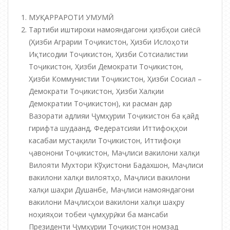
МУҚАРРАРОТИ УМУМӢ
Тартиби иштироки намояндагони ҳизбҳои сиёсӣ
(Ҳизби Аграрии Тоҷикистон, Ҳизби Ислоҳоти
Иқтисодии Тоҷикистон, Ҳизби Сотсиалистии
Тоҷикистон, Ҳизби Демократи Тоҷикистон,
Ҳизби Коммунистии Тоҷикистон, Ҳизби Сосиал –
Демократи Тоҷикистон, Ҳизби Халқии
Демократии Тоҷикистон), ки расман дар
Вазорати адлияи Ҷумҳурии Тоҷикистон ба қайд
гирифта шудаанд, Федератсияи Иттифоқҳои
касабаи мустақили Тоҷикистон, Иттифоқи
ҷавонони Тоҷикистон, Маҷлиси вакилони халқи
Вилояти Мухтори Кўҳистони Бадахшон, Маҷлиси
вакилони халқи вилоятҳо, Маҷлиси вакилони
халқи шаҳри Душанбе, Маҷлиси намояндагони
вакилони Маҷлисҳои вакилони халқи шаҳру
ноҳияҳои тобеи ҷумҳурӣ, ки ба мансаби
Президенти Ҷумҳурии Тоҷикистон номзад