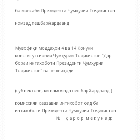
ба мансаби Президенти Ҷумҳурии Тоҷикистон
номзад пешбарӣ кардаанд
Мувофиқи моддаҳои 4 ва 14 Қонуни
конститутсионии Ҷумҳурии Тоҷикистон “Дар
бораи интихоботи Президенти Ҷумҳурии
Тоҷикистон” ва пешниҳоди
_________________________________________________
(субъектоне, ки намоянда пешбарӣ кардаанд )
комиссияи ҳавзавии интихобот оид ба
интихоботи Президенти Ҷумҳурии Тоҷикистон
______________________№ қ а р о р м е к у н а д: