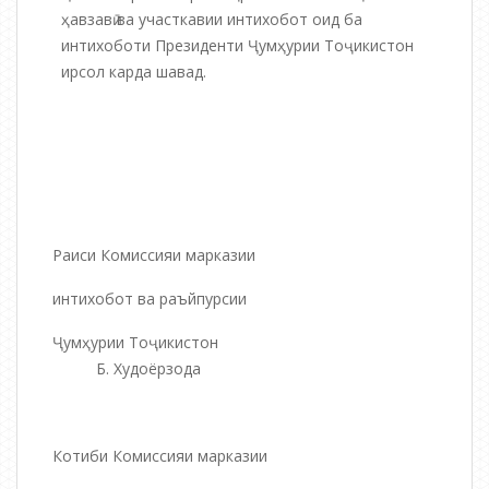
ҳавзавӣ ва участкавии интихобот оид ба
интихоботи Президенти Ҷумҳурии Тоҷикистон
ирсол карда шавад.
Раиси Комиссияи марказии
интихобот ва раъйпурсии
Ҷумҳурии Тоҷикистон
Б. Худоёрзода
Котиби Комиссияи марказии