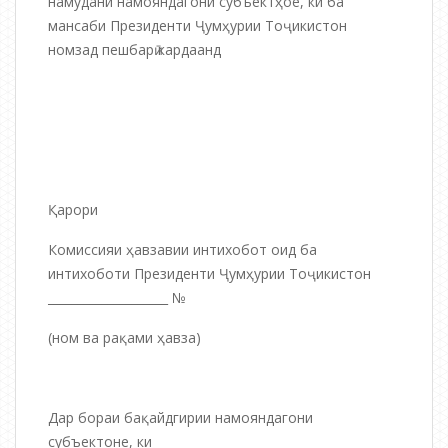
намудани намояндагони субъектҳое, ки ба
мансаби Президенти Ҷумҳурии Тоҷикистон
номзад пешбарӣ кардаанд
Қарори
Комиссияи ҳавзавии интихобот оид ба
интихоботи Президенти Ҷумҳурии Тоҷикистон
____________________ №
(ном ва рақами ҳавза)
Дар бораи бақайдгирии намояндагони
субъектоне, ки