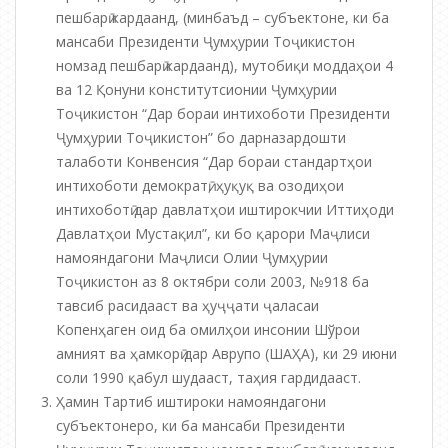
пешбарӣ кардаанд, (минбаъд – субъектоне, ки ба
мансаби Президенти Ҷумҳурии Тоҷикистон
номзад пешбарӣ кардаанд), мутобиқи моддаҳои 4
ва 12 Қонуни конститутсионии Ҷумҳурии
Тоҷикистон “Дар бораи интихоботи Президенти
Ҷумҳурии Тоҷикистон” бо дарназардошти
талаботи Конвенсия “Дар бораи стандартҳои
интихоботи демократӣ, ҳуқуқ ва озодиҳои
интихоботӣ дар давлатҳои иштирокчии Иттиҳоди
Давлатҳои Мустақил”, ки бо қарори Маҷлиси
намояндагони Маҷлиси Олии Ҷумҳурии
Тоҷикистон аз 8 октябри соли 2003, №918 ба
тавсиб расидааст ва ҳуҷҷати ҷаласаи
Копенҳаген оид ба омилҳои инсонии Шўрои
амният ва ҳамкорӣ дар Аврупо (ШАҲА), ки 29 июни
соли 1990 қабул шудааст, таҳия гардидааст.
Ҳамин Тартиб иштироки намояндагони
субъектонеро, ки ба мансаби Президенти