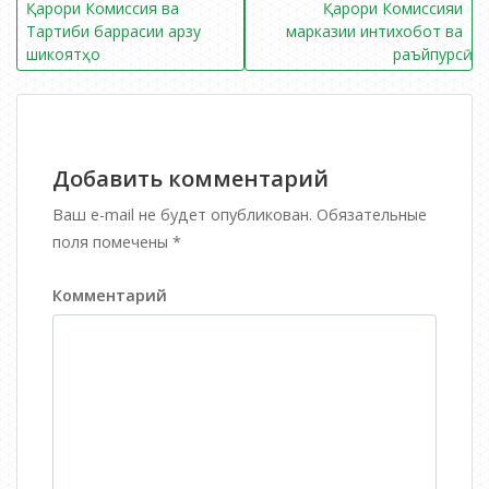
Навигация
Қарори Комиссия ва
Қарори Комиссияи
Тартиби баррасии арзу
марказии интихобот ва
по
шикоятҳо
раъйпурсӣ
записям
Добавить комментарий
Ваш e-mail не будет опубликован.
Обязательные
поля помечены
*
Комментарий