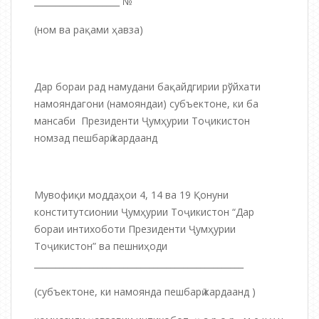
____________________ №
(ном ва рақами ҳавза)
Дар бораи рад намудани бақайдгирии рўйхати
намояндагони (намояндаи) субъектоне, ки ба
мансаби Президенти Ҷумҳурии Тоҷикистон
номзад пешбарӣ кардаанд
Мувофиқи моддаҳои 4, 14 ва 19 Қонуни
конститутсионии Ҷумҳурии Тоҷикистон “Дар
бораи интихоботи Президенти Ҷумҳурии
Тоҷикистон” ва пешниҳоди
_________________________________________________
(субъектоне, ки намоянда пешбарӣ кардаанд )