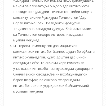
Ҷумҳурии Тоҷикистон номзад пешбарӣ намудаанд,
мақом ва ваколатҳои онҳоро дар интихоботи
Президенти Ҷумҳурии Тоҷикистон тибқи Қонуни
конститутсионии Ҷумҳурии Тоҷикистон “Дар
бораи интихоботи Президенти Ҷумҳурии
Тоҷикистон”, санадҳои ҳуқуқии байналмилалие,
ки Тоҷикистон онҳоро эътироф намудааст,
муайян мекунад.
Иштироки намояндагон дар маҷлисҳои
комиссияҳои интихоботӣ, шинос шудан бо рўйхати
интихобкунандагон, ҳузур доштан дар бинои
овоздиҳӣ аз оѓоз то анҷоми кори комиссияи
участкавии интихобот ва мушоҳидаи супоридани
бюллетенҳои овоздиҳӣ ба интихобкунандагон
барои шаффоф ва ошкоро гузаронидани
интихобот, риояи уҳдадориҳои байналмилалӣ
мусоидат мекунад.