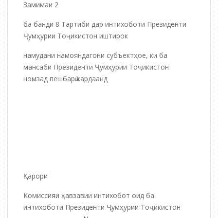
Замимаи 2
ба банди 8 Тартиби дар интихоботи Президенти
Ҷумҳурии Тоҷикистон иштирок
намудани намояндагони субъектҳое, ки ба
мансаби Президенти Ҷумҳурии Тоҷикистон
номзад пешбарӣ кардаанд
Қарори
Комиссияи ҳавзавии интихобот оид ба
интихоботи Президенти Ҷумҳурии Тоҷикистон