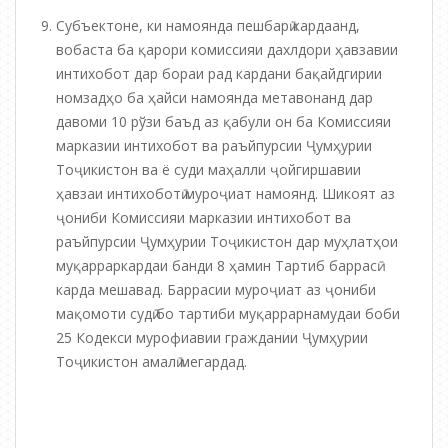
Субъектоне, ки намоянда пешбарӣ кардаанд,
вобаста ба қарори комиссияи дахлдори ҳавзавии
интихобот дар бораи рад кардани бақайдгирии
номзадҳо ба ҳайси намоянда метавонанд дар
давоми 10 рўзи баъд аз қабули он ба Комиссияи
марказии интихобот ва раъйпурсии Ҷумҳурии
Тоҷикистон ва ё суди маҳалли ҷойгиршавии
ҳавзаи интихоботӣ муроҷиат намоянд. Шикоят аз
ҷониби Комиссияи марказии интихобот ва
раъйпурсии Ҷумҳурии Тоҷикистон дар муҳлатҳои
муқарраркардаи банди 8 ҳамин Тартиб баррасӣ
карда мешавад. Баррасии муроҷиат аз ҷониби
мақомоти судӣ бо тартиби муқаррарнамудаи боби
25 Кодекси мурофиавии граждании Ҷумҳурии
Тоҷикистон амалӣ мегардад.