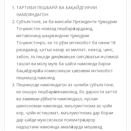
ТАРТИБИ ПЕШБАРӢ ВА БАҚАЙДГИРИИ
НАМОЯНДАГОН
Субъектоне, ки ба мансаби Президенти Ҷумҳурии
Тоҷикистон номзад пешбарӣ кардаанд,
метавонанд шаҳрвандони Ҷумҳурии
Тоҷикистонро, ки то рўзи интихобот ба синни 18
расидаанд, қатъи назар аз миллат, нажод, ҷинс,
забон, эътиқоди динӣ, мавқеи сиёсӣ, вазъи иҷтимоӣ,
таҳсил ва молу мулк ба ҳайси намоянда барои
бақайдгирӣ ба комиссияҳои ҳавзавии интихобот
пешниҳод намоянд.
Пешниҳоди намояндагон аз ҷониби субъектоне,
ки онҳоро пешбарӣ менамоянд, бо дархости хаттӣ
ва замимаи рўйхати намояндаҳо, нусхаи
шиносномаи намоянда, маълумотнома аз ҷойи
кор, ҷойи истиқомат, маълумотнома дар бораи
дар қайди муассисаҳои психиатрӣ қарор
надоштани намоянда амалӣ карда мешавад.