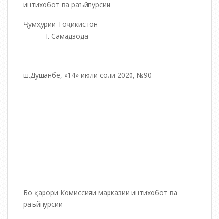
интихобот ва раъйпурсии
Ҷумҳурии Тоҷикистон
Н. Самадзода
ш.Душанбе, «14» июли соли 2020, №90
Бо қарори Комиссияи марказии интихобот ва
раъйпурсии