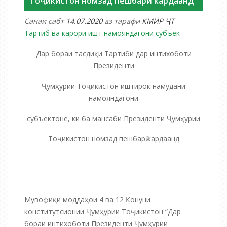
Тоҷикистон номзад пешбарӣ кардаанд”
Санаи сабт
14.07.2020
аз тарафи
КМИР ҶТ
Тартиб ва карори ишт намояндагони субъек
Дар бораи тасдиқи Тартиби дар интихоботи
Президенти
Ҷумҳурии Тоҷикистон иштирок намудани
намояндагони
субъектоне, ки ба мансаби Президенти Ҷумҳурии
Тоҷикистон номзад пешбарӣ кардаанд
Мувофиқи моддаҳои 4 ва 12 Қонуни
конститутсионии Ҷумҳурии Тоҷикистон “Дар
бораи интихоботи Президенти Ҷумҳурии