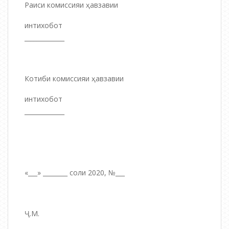
Раиси комиссияи ҳавзавии
интихобот
_____________
Котиби комиссияи ҳавзавии
интихобот
_____________
«___» ________ соли 2020, №___
Ҷ.М.