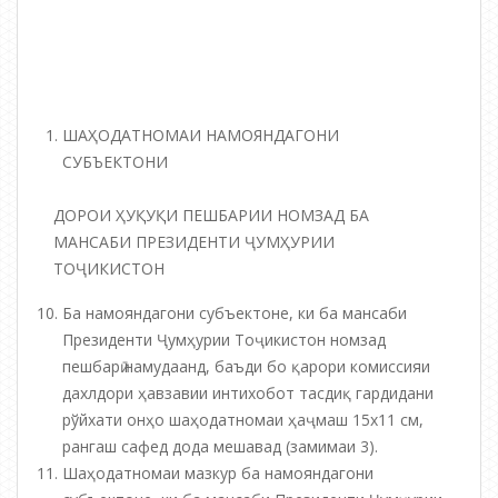
ШАҲОДАТНОМАИ НАМОЯНДАГОНИ
СУБЪЕКТОНИ
ДОРОИ ҲУҚУҚИ ПЕШБАРИИ НОМЗАД БА
МАНСАБИ ПРЕЗИДЕНТИ ҶУМҲУРИИ
ТОҶИКИСТОН
Ба намояндагони субъектоне, ки ба мансаби
Президенти Ҷумҳурии Тоҷикистон номзад
пешбарӣ намудаанд, баъди бо қарори комиссияи
дахлдори ҳавзавии интихобот тасдиқ гардидани
рўйхати онҳо шаҳодатномаи ҳаҷмаш 15х11 см,
рангаш сафед дода мешавад (замимаи 3).
Шаҳодатномаи мазкур ба намояндагони