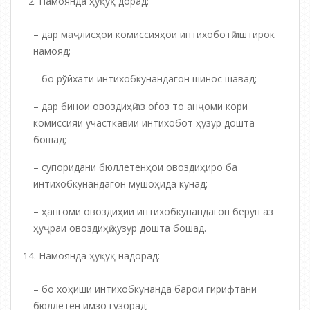
Намоянда ҳуқуқ дорад:
– дар маҷлисҳои комиссияҳои интихоботӣ иштирок
намояд;
– бо рўйхати интихобкунандагон шинос шавад;
– дар бинои овоздиҳӣ аз оѓоз то анҷоми кори
комиссияи участкавии интихобот ҳузур дошта
бошад;
– супоридани бюллетенҳои овоздиҳиро ба
интихобкунандагон мушоҳида кунад;
– ҳангоми овоздиҳии интихобкунандагон берун аз
ҳуҷраи овоздиҳӣ ҳузур дошта бошад.
Намоянда ҳуқуқ надорад:
– бо хоҳиши интихобкунанда барои гирифтани
бюллетен имзо гузорад;