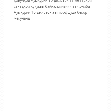
қонунҳои Ҷумҳурии Тоҷикистон ва меъёрҳои
санадҳои ҳуқуқии байналмилалии аз ҷониби
Ҷумҳурии Тоҷикистон эътирофшуда бекор
мекунанд.