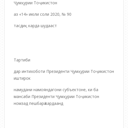
Ҷумҳурии Тоҷикистон
аз «14» июли соли 2020, № 90
тасдиқ карда шудааст
Тартиби
дар интихоботи Президенти Ҷумҳурии Тоҷикистон
иштирок
намудани намояндагони субъектоне, ки ба
мансаби Президенти Ҷумҳурии Тоҷикистон
номзад пешбарӣ кардаанд