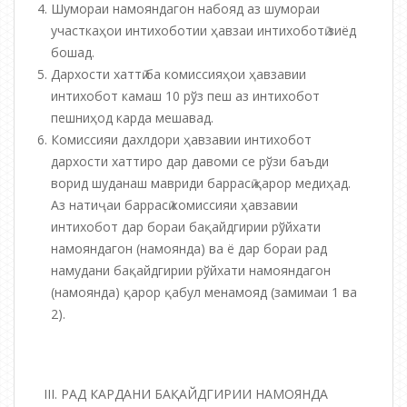
Шумораи намояндагон набояд аз шумораи
участкаҳои интихоботии ҳавзаи интихоботӣ зиёд
бошад.
Дархости хаттӣ ба комиссияҳои ҳавзавии
интихобот камаш 10 рўз пеш аз интихобот
пешниҳод карда мешавад.
Комиссияи дахлдори ҳавзавии интихобот
дархости хаттиро дар давоми се рўзи баъди
ворид шуданаш мавриди баррасӣ қарор медиҳад.
Аз натиҷаи баррасӣ комиссияи ҳавзавии
интихобот дар бораи бақайдгирии рўйхати
намояндагон (намоянда) ва ё дар бораи рад
намудани бақайдгирии рўйхати намояндагон
(намоянда) қарор қабул менамояд (замимаи 1 ва
2).
III. РАД КАРДАНИ БАҚАЙДГИРИИ НАМОЯНДА