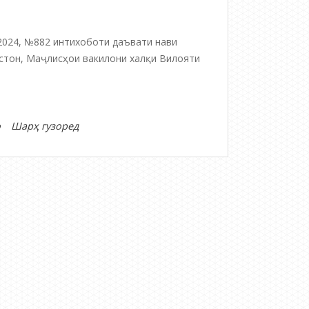
2024, №882 интихоботи даъвати нави
стон, Маҷлисҳои вакилони халқи Вилояти
дар
о
Шарҳ гузоред
ВАРАҚАИ
ИТТИЛООТӢ