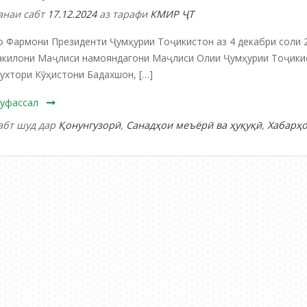
анаи сабт
17.12.2024
аз тарафи
КМИР ҶТ
о Фармони Президенти Ҷумҳурии Тоҷикистон аз 4 декабри соли 
акилони Маҷлиси намояндагони Маҷлиси Олии Ҷумҳурии Тоҷики
ухтори Кӯҳистони Бадахшон, […]
уфассал
абт шуд дар
Қонунгузорӣ
,
Санадҳои меъёрӣ ва ҳуқуқӣ
,
Хабарҳ