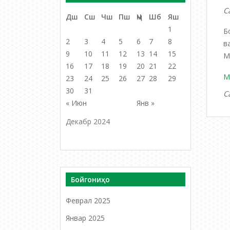
С
Дш
Сш
Чш
Пш
Ҷм
Шб
Яш
1
Б
2
3
4
5
6
7
8
в
9
10
11
12
13
14
15
М
16
17
18
19
20
21
22
М
23
24
25
26
27
28
29
30
31
С
« Июн
Янв »
Декабр 2024
Бойгониҳо
Феврал 2025
Январ 2025