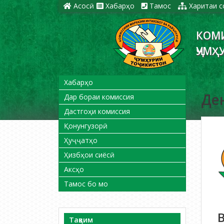
Асосӣ
Хабарҳо
Тамос
Харитаи с
КОМ
ҶУМҲ
Хабарҳо
Ден
Дар бораи комиссия
Дастгоҳи комиссия
Қонунгузорӣ
Ҳуҷҷатҳо
Ҳизбҳои сиёсӣ
Аксҳо
Тамос бо мо
Тақвим