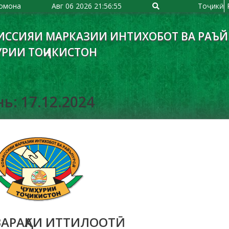
омона
Авг 06 2026
21:56:56
Тоҷикӣ
ИССИЯИ МАРКАЗИИ ИНТИХОБОТ ВА РАЪ
УРИИ ТОҶИКИСТОН
ь: 17.12.2024
ВАРАҚАИ ИТТИЛООТӢ