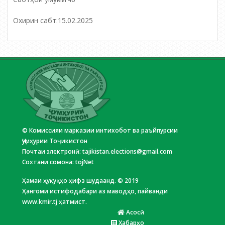
Охирин сабт:
15.02.2025
© Комиссияи марказии интихобот ва раъйпурсии
Ҷумҳурии Тоҷикистон
Почтаи электронӣ:
tajikistan.elections@gmail.com
Сохтани сомона:
tojNet
Ҳамаи ҳуқуқҳо ҳифз шудаанд. © 2019
Ҳангоми истифодабари аз маводҳо, пайванди
www.kmir.tj ҳатмист.
Асосӣ
Хабарҳо