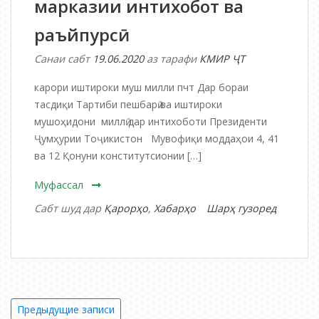
марказии интихобот ва
раъйпурсӣ
Санаи сабт
19.06.2020
аз тарафи
КМИР ҶТ
карори иштироки муш милли пчт Дар бораи
тасдиқи Тартиби пешбарӣ ва иштироки
мушоҳидони миллӣ дар интихоботи Президенти
Ҷумҳурии Тоҷикистон Мувофиқи моддаҳои 4, 41
ва 12 Қонуни конститутсионии […]
Муфассал
Сабт шуд дар
Қарорҳо
,
Хабарҳо
Шарҳ гузоред
дар
Қарори
Комиссияи
марказии
Навигация
интихобот
Предыдущие записи
ва