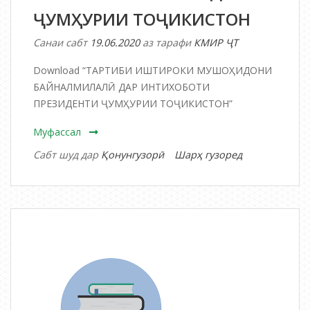
ҶУМҲУРИИ ТОҶИКИСТОН
Санаи сабт
19.06.2020
аз тарафи
КМИР ҶТ
Download “ТАРТИБИ ИШТИРОКИ МУШОҲИДОНИ
БАЙНАЛМИЛАЛӢ ДАР ИНТИХОБОТИ
ПРЕЗИДЕНТИ ҶУМҲУРИИ ТОҶИКИСТОН”
Муфассал
дар
Сабт шуд дар
Қонунгузорӣ
Шарҳ гузоред
ТАРТИБИ
ИШТИРОКИ
МУШОҲИДО
БАЙНАЛМИЛ
ДАР
ИНТИХОБОТИ
ПРЕЗИДЕНТИ
ҶУМҲУРИИ
ТОҶИКИСТОН