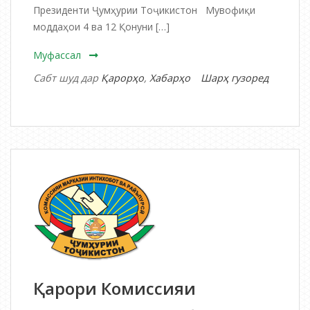
Президенти Ҷумҳурии Тоҷикистон Мувофиқи
моддаҳои 4 ва 12 Қонуни […]
Муфассал
Сабт шуд дар
Қарорҳо
,
Хабарҳо
Шарҳ гузоред
дар
Қарори
Комиссияи
марказии
интихобот
ва
раъйпурсӣ
Қарори Комиссияи