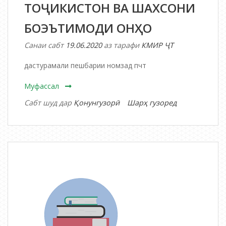
ТОҶИКИСТОН ВА ШАХСОНИ
БОЭЪТИМОДИ ОНҲО
Санаи сабт
19.06.2020
аз тарафи
КМИР ҶТ
дастурамали пешбарии номзад пчт
Муфассал
дар
Сабт шуд дар
Қонунгузорӣ
Шарҳ гузоред
ДАСТУРАМАЛ
ОИД
БА
ПЕШБАРӢ
ВА
БАҚАЙДГИРИ
НОМЗАДҲО
БА
МАНСАБИ