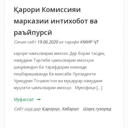
мансаби
Қарори Комиссияи
Президенти
Ҷумҳурии
марказии интихобот ва
Тоҷикистон
раъйпурсӣ
Санаи сабт
19.06.2020
аз тарафи
КМИР ҶТ
карори чамъоварии имзохо Дар бораи тасдиқ
намудани Тартиби ҷамъоварии имзоҳои
шаҳрвандон ба тарафдории номзади
пешбаришаванда ба мансаби Президенти
Ҷумҳурии Тоҷикистон ва муқаррар намудани
муҳлати ҷамъоварии имзоҳо Мувофиқи […]
Муфассал
Сабт шуд дар
Қарорҳо
,
Хабарҳо
Шарҳ гузоред
дар
Қарори