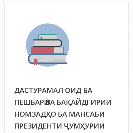
ВАО
дар
интихоботи
Президенти
Ҷумҳурии
Тоҷикистон
ДАСТУРАМАЛ ОИД БА
ПЕШБАРӢ ВА БАҚАЙДГИРИИ
НОМЗАДҲО БА МАНСАБИ
ПРЕЗИДЕНТИ ҶУМҲУРИИ