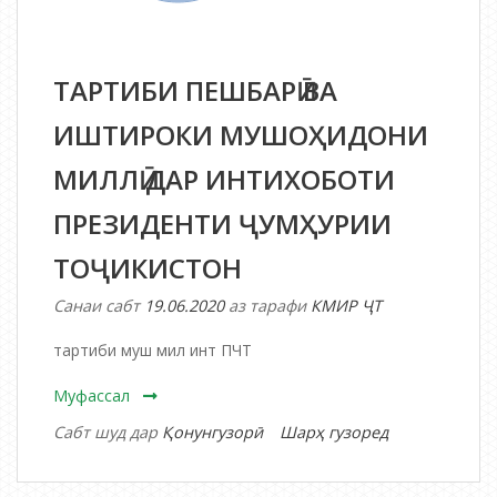
ТАРТИБИ ПЕШБАРӢ ВА
ИШТИРОКИ МУШОҲИДОНИ
МИЛЛӢ ДАР ИНТИХОБОТИ
ПРЕЗИДЕНТИ ҶУМҲУРИИ
ТОҶИКИСТОН
Санаи сабт
19.06.2020
аз тарафи
КМИР ҶТ
тартиби муш мил инт ПЧТ
Муфассал
дар
Сабт шуд дар
Қонунгузорӣ
Шарҳ гузоред
ТАРТИБИ
ПЕШБАРӢ