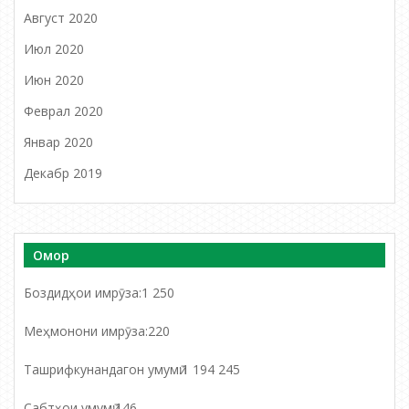
Август 2020
Июл 2020
Июн 2020
Феврал 2020
Январ 2020
Декабр 2019
Омор
Боздидҳои имрӯза:
1 250
Меҳмонони имрӯза:
220
Ташрифкунандагон умумӣ:
1 194 245
Сабтҳои умумӣ:
146