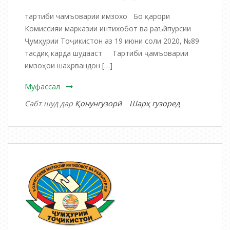
тартиби чамъоварии имзохо Бо қарори
Комиссияи марказии интихобот ва раъйпурсии
Ҷумҳурии Тоҷикистон аз 19 июни соли 2020, №89
тасдиқ карда шудааст Тартиби ҷамъоварии
имзоҳои шаҳрвандон […]
Муфассал
дар
Сабт шуд дар
Қонунгузорӣ
Шарҳ гузоред
Тартиби
ҷамъоварии
имзоҳои
шаҳрвандон
ба
тарафдории
номзади
пешбаришав
ба