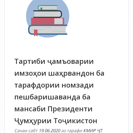
ИНТИХОБОТИ
ПРЕЗИДЕНТИ
ҶУМҲУРИИ
ТОҶИКИСТОН
Тартиби ҷамъоварии
имзоҳои шаҳрвандон ба
тарафдории номзади
пешбаришаванда ба
мансаби Президенти
Ҷумҳурии Тоҷикистон
Санаи сабт
19.06.2020
аз тарафи
КМИР ҶТ