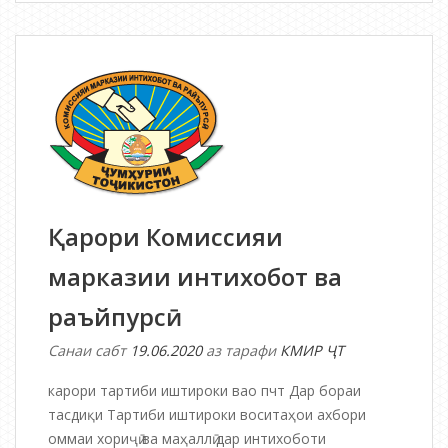
Комиссияи
марказии
интихобот
ва
раъйпурсӣ
Қарори Комиссияи
марказии интихобот ва
раъйпурсӣ
Санаи сабт
19.06.2020
аз тарафи
КМИР ҶТ
карори тартиби иштироки вао пчт Дар бораи
тасдиқи Тартиби иштироки воситаҳои ахбори
оммаи хориҷӣ ва маҳаллӣ дар интихоботи