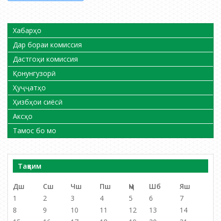
по
раъйпурсӣ
записям
Хабарҳо
Дар бораи комиссия
Дастгоҳи комиссия
Қонунгузорӣ
Ҳуҷҷатҳо
Ҳизбҳои сиёсӣ
Аксҳо
Тамос бо мо
Тақвим
Дш
Сш
Чш
Пш
Ҷм
Шб
Яш
1
2
3
4
5
6
7
8
9
10
11
12
13
14