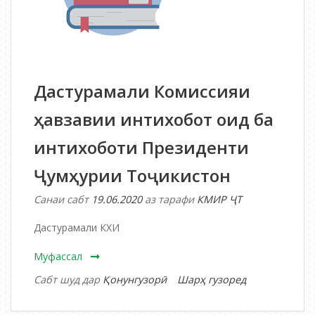
ПРЕЗИДЕНТИ
ҶУМҲУРИИ
ТОҶИКИСТОН
ВА
ШАХСОНИ
Дастурамали Комиссияи
БОЭЪТИМОД
ОНҲО
ҳавзавии интихобот оид ба
интихоботи Президенти
Ҷумҳурии Тоҷикистон
Санаи сабт
19.06.2020
аз тарафи
КМИР ҶТ
Дастурамали КХИ
Муфассал
дар
Сабт шуд дар
Қонунгузорӣ
Шарҳ гузоред
Дастурамали
Комиссияи