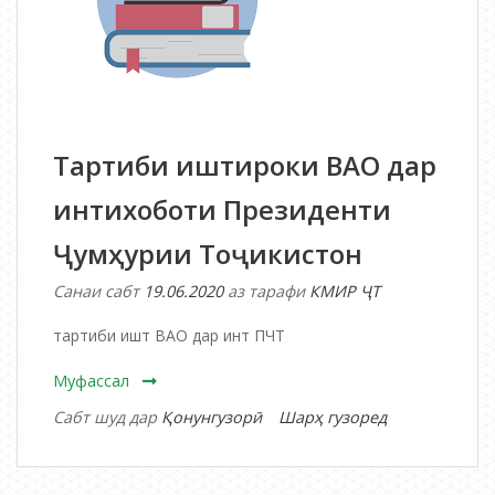
Тартиби иштироки ВАО дар
интихоботи Президенти
Ҷумҳурии Тоҷикистон
Санаи сабт
19.06.2020
аз тарафи
КМИР ҶТ
тартиби ишт ВАО дар инт ПЧТ
Муфассал
дар
Сабт шуд дар
Қонунгузорӣ
Шарҳ гузоред
Тартиби
иштироки