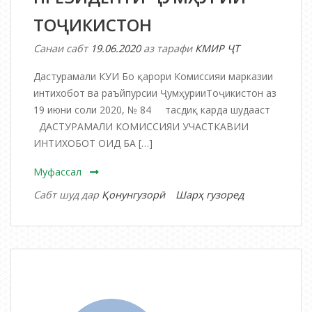
ТОҶИКИСТОН
Санаи сабт
19.06.2020
аз тарафи
КМИР ҶТ
Дастурамали КУИ Бо қарори Комиссияи марказии
интихобот ва раъйпурсии ҶумҳурииТоҷикистон аз
19 июни соли 2020, № 84 тасдиқ карда шудааст
ДАСТУРАМАЛИ КОМИССИЯИ УЧАСТКАВИИ
ИНТИХОБОТ ОИД БА […]
Муфассал
дар
Сабт шуд дар
Қонунгузорӣ
Шарҳ гузоред
ДАСТУРАМАЛ
КОМИССИЯИ
УЧАСТКАВИИ
ИНТИХОБОТ
ОИД
БА