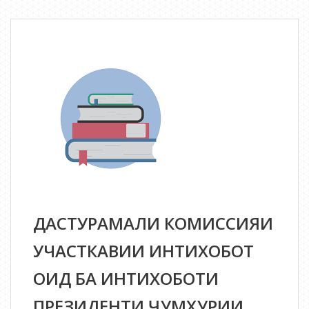
ҳавзавии
интихобот
оид
ба
интихоботи
Президенти
Ҷумҳурии
Тоҷикистон
ДАСТУРАМАЛИ КОМИССИЯИ
УЧАСТКАВИИ ИНТИХОБОТ
ОИД БА ИНТИХОБОТИ
ПРЕЗИДЕНТИ ҶУМҲУРИИ