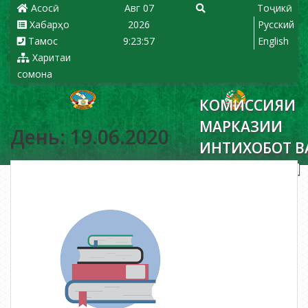
Асосӣ
Авг 07
Тоҷикӣ
Хабарҳо
2026
Русский
Тамос
9:23:57
English
Харитаи
сомона
КОМИССИЯИ
МАРКАЗИИ
День: 19.06.2020
ИНТИХОБОТ В
РАЪЙПУРСИИ
ҶУМҲУРИИ
ТОҶИКИСТОН